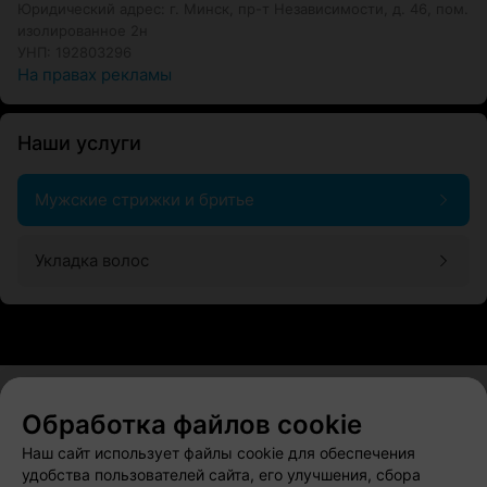
Юридический адрес: г. Минск, пр-т Независимости, д. 46, пом.
изолированное 2н
УНП: 192803296
На правах рекламы
Наши услуги
Мужские стрижки и бритье
Укладка волос
Обработка файлов cookie
О проекте
Новости проекта
Размещение рекламы
Наш сайт использует файлы cookie для обеспечения
Вакансии
Публичный договор
Способы оплаты
удобства пользователей сайта, его улучшения, сбора