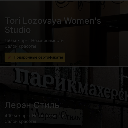
Tori Lozovaya Women's
Studio
150 м • пр-т Независимости
Салон красоты
Подарочные сертификаты
Лерэн Стиль
400 м • пр-т Независимости
Салон красоты