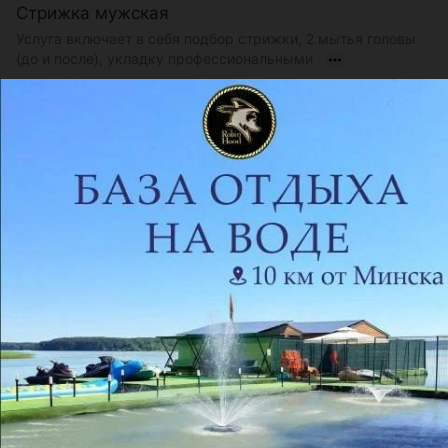
Стрижка мужская
Услуга включает в себя подбор стрижки, 2 мытья головы
(до и после), укладку профессиональными с
Цена по запросу
Стрижка удлиненная
Услуга включает: стрижка ножницами, в результате
которой остаются волосы длиной ниже мочки уха.
Цена по запросу
Показать ещё